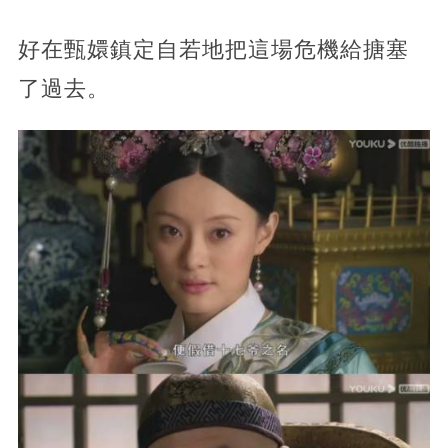
好在甄嬛鎮定自若地把這場危機給搪塞
了過去。