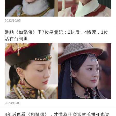
2023/10/05
盤點《如懿傳》里7位皇貴妃：2封后，4慘死，1位
活在台詞里
2023/10/01
4年后再看《如懿傳》，才懂為什麼富察氏拼死也要