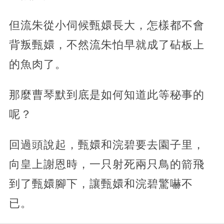
但流朱從小伺候甄嬛長大，怎樣都不會
背叛甄嬛，不然流朱怕早就成了砧板上
的魚肉了。
那麼曹琴默到底是如何知道此等秘事的
呢？
回過頭說起，甄嬛和浣碧要去園子里，
向皇上謝恩時，一只射死兩只鳥的箭飛
到了甄嬛腳下，讓甄嬛和浣碧驚嚇不
已。