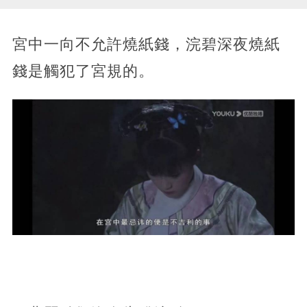
宮中一向不允許燒紙錢，浣碧深夜燒紙
錢是觸犯了宮規的。