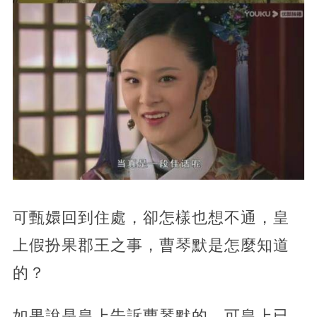
可甄嬛回到住處，卻怎樣也想不通，皇
上假扮果郡王之事，曹琴默是怎麼知道
的？
如果說是皇上告訴曹琴默的，可皇上已