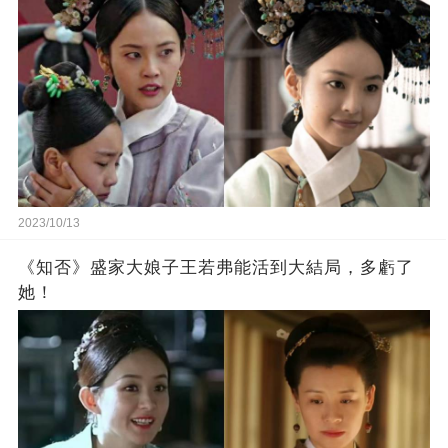
2023/10/13
《知否》盛家大娘子王若弗能活到大結局，多虧了
她！