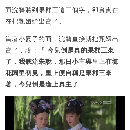
而浣碧聽到果郡王這三個字，卻實實在
在把甄嬛給出賣了。
當著小夏子的面，浣碧直接就把甄嬛出
賣了，說：「
今兒倒是真的果郡王來
了，我聽流朱說，那日小主與皇上在御
花園里初見，皇上便自稱是果郡王來
著，今兒倒是逢上真主了
」。