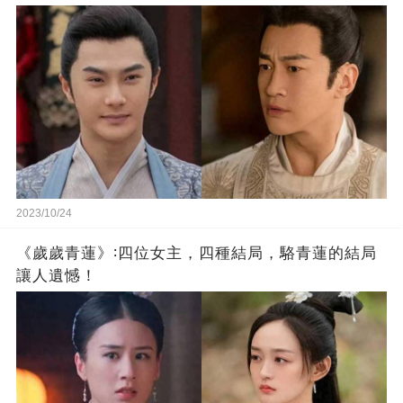
2023/10/24
《歲歲青蓮》∶四位女主，四種結局，駱青蓮的結局
讓人遺憾！