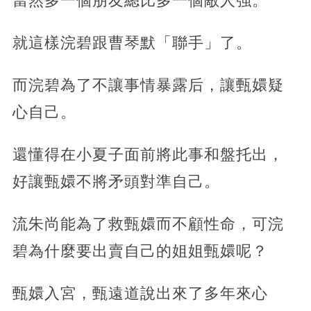
當然多一個朋友總比多一個敵人強。
就這樣浣碧跟曹琴默「聯手」了。
而浣碧為了不讓事情暴露后，讓甄嬛疑
心自己。
還懂得在小夏子面前將此事和盤托出，
好讓甄嬛不將矛頭對準自己。
流朱尚能為了救甄嬛而不顧性命，可浣
碧為什麼要出賣自己的姐姐甄嬛呢？
甄嬛入宮，甄遠道說出來了多年來心