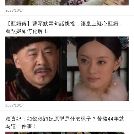
2023/10/14
【甄嬛傳】曹琴默兩句話挑撥，讓皇上疑心甄嬛，
看甄嬛如何化解！
2023/10/14
穎貴妃：如懿傳穎妃原型是什麼樣子？苦熬44年就
為這一件事！