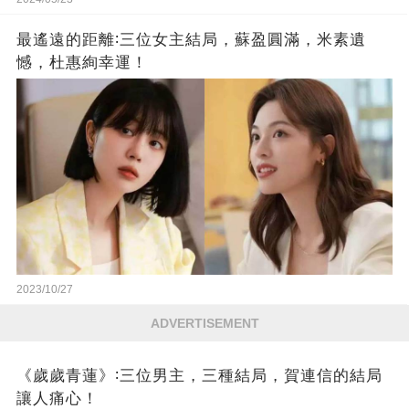
最遙遠的距離∶三位女主結局，蘇盈圓滿，米素遺
憾，杜惠絢幸運！
2023/10/27
ADVERTISEMENT
《歲歲青蓮》∶三位男主，三種結局，賀連信的結局
讓人痛心！