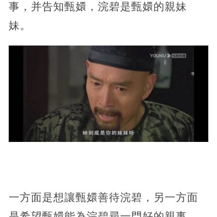
事，并告知甄嬛，浣碧是甄嬛的親妹
妹。
一方面是想讓甄嬛善待浣碧，另一方面
是希望甄嬛能為浣碧尋一門好的親事。