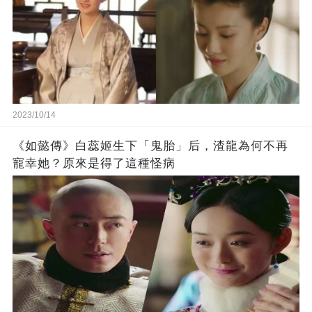
2023/10/14
《如懿傳》白蕊姬生下「鬼胎」后，渣龍為何不再
寵幸她？原來是得了這種怪病