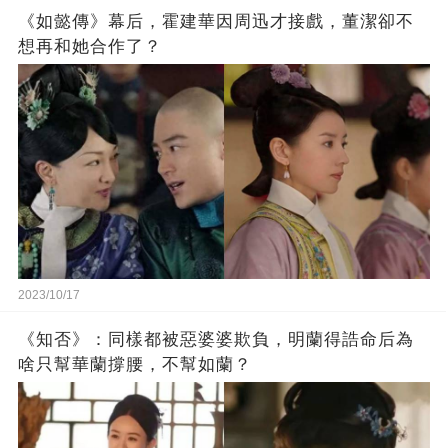
《如懿傳》幕后，霍建華因周迅才接戲，董潔卻不
想再和她合作了？
2023/10/17
《知否》：同樣都被惡婆婆欺負，明蘭得誥命后為
啥只幫華蘭撐腰，不幫如蘭？