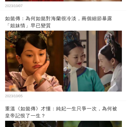
2023/10/07
如懿傳：為何如懿對海蘭很冷淡，兩個細節暴露
「姐妹情」早已變質
2023/10/05
重溫《如懿傳》才懂：純妃一生只爭一次，為何被
皇帝記恨了一生？