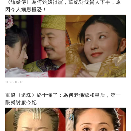
《甄嬛傳》為何甄嬛得寵，華妃對沈貴人下手，原
因令人細思極恐！
2023/10/13
重溫《還珠》終于懂了：為何老佛爺和皇后，第一
眼就討厭令妃