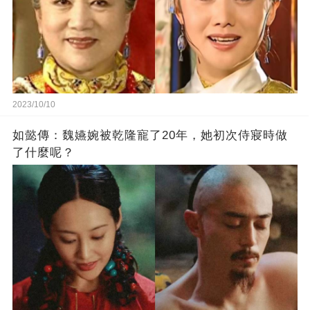
2023/10/10
如懿傳：魏嬿婉被乾隆寵了20年，她初次侍寢時做
了什麼呢？