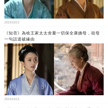
2023/10/13
《知否》為啥王家太太舍棄一切保全康姨母，祖母
一句話道破緣由
2023/10/13