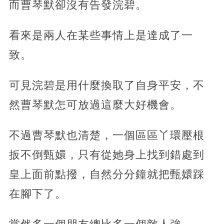
而曹琴默卻沒有告發浣碧。
看來是兩人在某些事情上是達成了一
致。
可見浣碧是用什麼換取了自身平安，不
然曹琴默怎可放過這麼大好機會。
不過曹琴默也清楚，一個區區丫環壓根
扳不倒甄嬛，只有從她身上找到錯處到
皇上面前點撥，自然分分鐘就把甄嬛踩
在腳下了。