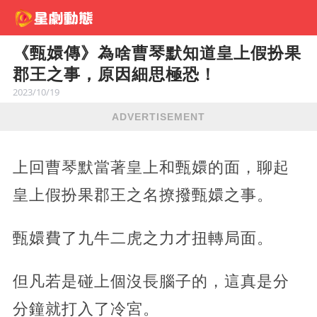
《甄嬛傳》為啥曹琴默知道皇上假扮果
郡王之事，原因細思極恐！
2023/10/19
ADVERTISEMENT
上回曹琴默當著皇上和甄嬛的面，聊起
皇上假扮果郡王之名撩撥甄嬛之事。
甄嬛費了九牛二虎之力才扭轉局面。
但凡若是碰上個沒長腦子的，這真是分
分鐘就打入了冷宮。